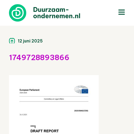
menu
12 juni 2025
1749728893866