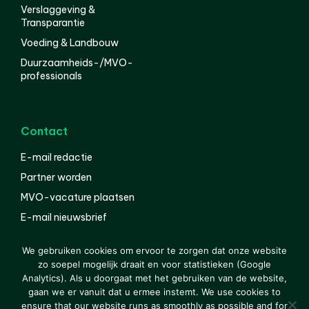
Verslaggeving &
Transparantie
Voeding & Landbouw
Duurzaamheids-/MVO-
professionals
Contact
E-mail redactie
Partner worden
MVO-vacature plaatsen
E-mail nieuwsbrief
English
We gebruiken cookies om ervoor te zorgen dat onze website
zo soepel mogelijk draait en voor statistieken (Google
Analytics). Als u doorgaat met het gebruiken van de website,
gaan we er vanuit dat u ermee instemt. We use cookies to
© 2000-2026 Van der Molen EIS
Colofon
Disclaimer
ensure that our website runs as smoothly as possible and for
Privacy