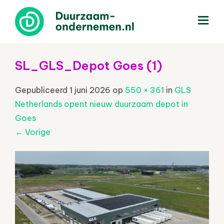
menu
SL_GLS_Depot Goes (1)
Gepubliceerd
1 juni 2026
op
550 × 361
in
GLS
Netherlands opent nieuw duurzaam depot in
Goes
←
Vorige