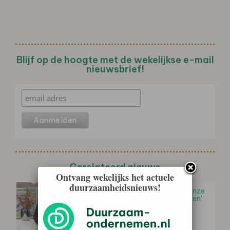
Blijf op de hoogte met de wekelijkse e-mail
nieuwsbrief!
Gerelateerd nieuws
Ontvang wekelijks het actuele
duurzaamheidsnieuws!
Bas Stok (GMP+ International): 'Onze
rol in een duurzame diervoederketen'