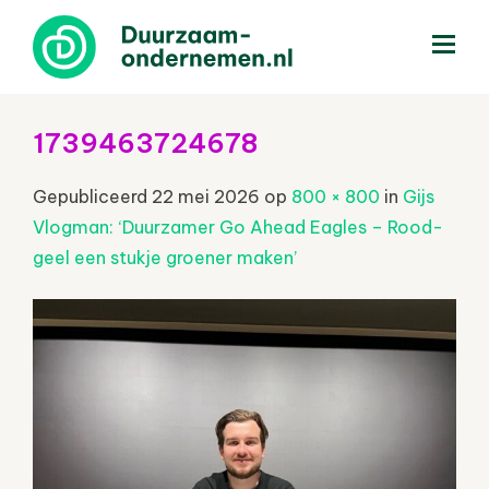
menu
1739463724678
Gepubliceerd
22 mei 2026
op
800 × 800
in
Gijs
Vlogman: ‘Duurzamer Go Ahead Eagles – Rood-
geel een stukje groener maken’