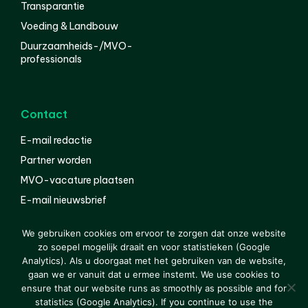
Transparantie
Voeding & Landbouw
Duurzaamheids-/MVO-
professionals
Contact
E-mail redactie
Partner worden
MVO-vacature plaatsen
E-mail nieuwsbrief
English
We gebruiken cookies om ervoor te zorgen dat onze website
zo soepel mogelijk draait en voor statistieken (Google
Analytics). Als u doorgaat met het gebruiken van de website,
gaan we er vanuit dat u ermee instemt. We use cookies to
© 2000-2026 Van der Molen EIS
Colofon
Disclaimer
ensure that our website runs as smoothly as possible and for
Privacy
statistics (Google Analytics). If you continue to use the