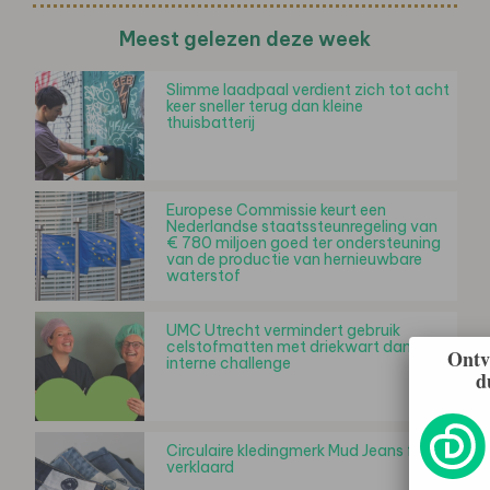
Meest gelezen deze week
Slimme laadpaal verdient zich tot acht
keer sneller terug dan kleine
thuisbatterij
Europese Commissie keurt een
Nederlandse staatssteunregeling van
€ 780 miljoen goed ter ondersteuning
van de productie van hernieuwbare
waterstof
UMC Utrecht vermindert gebruik
celstofmatten met driekwart dankzij
Ontv
interne challenge
d
Circulaire kledingmerk Mud Jeans failliet
verklaard