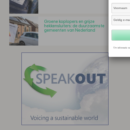
Groene koplopers en grijze
hekkensluiters: de duurzaamste
gemeenten van Nederland
Uw informatie za