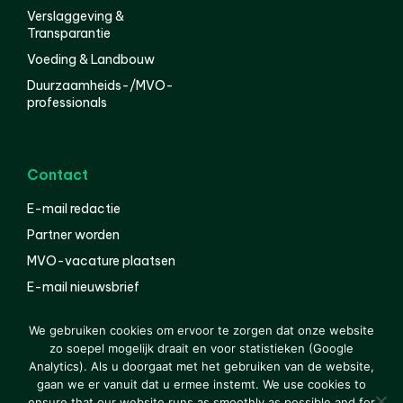
Verslaggeving &
Transparantie
Voeding & Landbouw
Duurzaamheids-/MVO-
professionals
Contact
E-mail redactie
Partner worden
MVO-vacature plaatsen
E-mail nieuwsbrief
English
We gebruiken cookies om ervoor te zorgen dat onze website
zo soepel mogelijk draait en voor statistieken (Google
Analytics). Als u doorgaat met het gebruiken van de website,
gaan we er vanuit dat u ermee instemt. We use cookies to
© 2000-2026 Van der Molen EIS
Colofon
Disclaimer
ensure that our website runs as smoothly as possible and for
Privacy