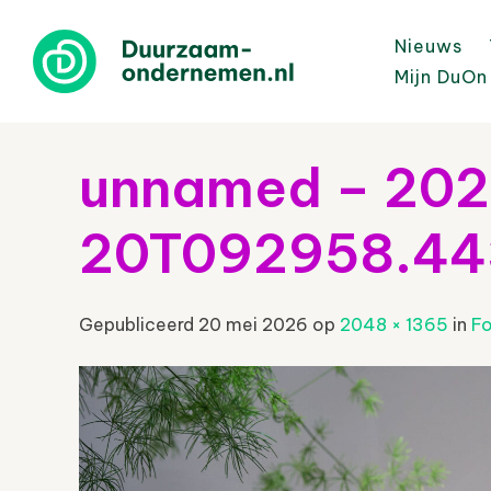
Nieuws
Mijn DuOn
unnamed – 20
20T092958.44
Gepubliceerd
20 mei 2026
op
2048 × 1365
in
Fo