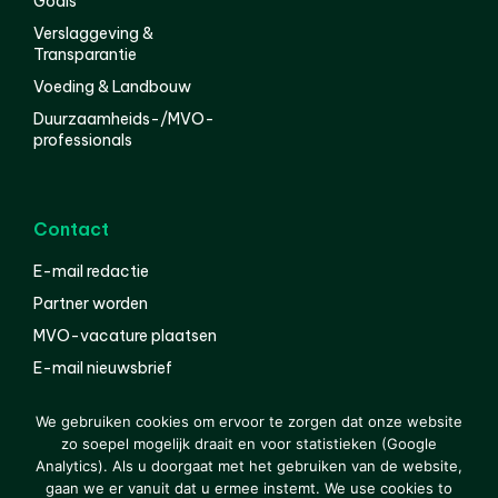
Goals
Verslaggeving &
Transparantie
Voeding & Landbouw
Duurzaamheids-/MVO-
professionals
Contact
E-mail redactie
Partner worden
MVO-vacature plaatsen
E-mail nieuwsbrief
English
We gebruiken cookies om ervoor te zorgen dat onze website
zo soepel mogelijk draait en voor statistieken (Google
Analytics). Als u doorgaat met het gebruiken van de website,
gaan we er vanuit dat u ermee instemt. We use cookies to
© 2000-2026 Van der Molen EIS
Colofon
Disclaimer