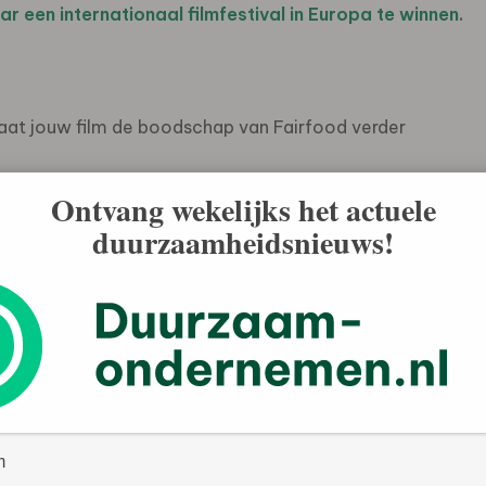
ar een internationaal filmfestival in Europa te winnen.
Laat jouw film de boodschap van Fairfood verder
Ontvang wekelijks het actuele
duurzaamheidsnieuws!