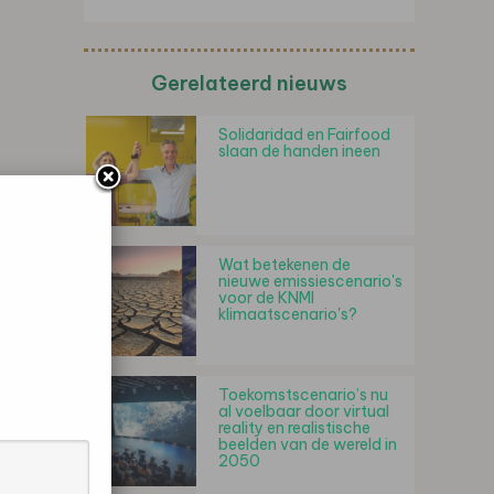
Gerelateerd nieuws
Solidaridad en Fairfood
slaan de handen ineen
Wat betekenen de
nieuwe emissiescenario's
voor de KNMI
klimaatscenario's?
Toekomstscenario’s nu
al voelbaar door virtual
reality en realistische
beelden van de wereld in
2050