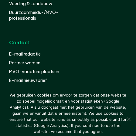
Voeding & Landbouw
Duurzaamheids-/MVO-
professionals
Contact
E-mail redactie
Partner worden
MVO-vacature plaatsen
E-mail nieuwsbrief
English
We gebruiken cookies om ervoor te zorgen dat onze website
zo soepel mogelijk draait en voor statistieken (Google
Analytics). Als u doorgaat met het gebruiken van de website,
gaan we er vanuit dat u ermee instemt. We use cookies to
© 2000-2026 Van der Molen EIS
Colofon
Disclaimer
ensure that our website runs as smoothly as possible and for
Privacy
statistics (Google Analytics). If you continue to use the
website, we assume that you agree.