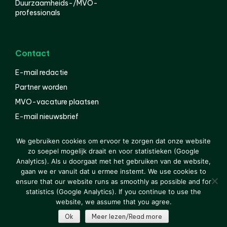
Duurzaamheids-/MVO-
professionals
Contact
E-mail redactie
Partner worden
MVO-vacature plaatsen
E-mail nieuwsbrief
English
We gebruiken cookies om ervoor te zorgen dat onze website
zo soepel mogelijk draait en voor statistieken (Google
Analytics). Als u doorgaat met het gebruiken van de website,
gaan we er vanuit dat u ermee instemt. We use cookies to
© 2000-2026 Van der Molen EIS
Colofon
Disclaimer
ensure that our website runs as smoothly as possible and for
Privacy
statistics (Google Analytics). If you continue to use the
website, we assume that you agree.
Ok
Meer lezen/Read more