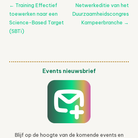
Post
←
Training Effectief
Netwerkeditie van het
navigatie
toewerken naar een
Duurzaamheidscongres
Science-Based Target
Kampeerbranche
→
(SBTi)
Events nieuwsbrief
Blijf op de hoogte van de komende events en