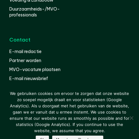
Duurzaamheids-/MVO-
professionals
Contact
E-mail redactie
Partner worden
MVO-vacature plaatsen
E-mail nieuwsbrief
English
We gebruiken cookies om ervoor te zorgen dat onze website
zo soepel mogelijk draait en voor statistieken (Google
Analytics). Als u doorgaat met het gebruiken van de website,
gaan we er vanuit dat u ermee instemt. We use cookies to
© 2000-2026 Van der Molen EIS
Colofon
Disclaimer
ensure that our website runs as smoothly as possible and for
Privacy
statistics (Google Analytics). If you continue to use the
website, we assume that you agree.