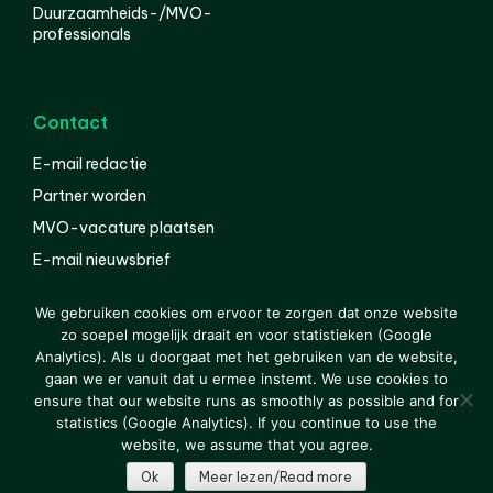
Duurzaamheids-/MVO-
professionals
Contact
E-mail redactie
Partner worden
MVO-vacature plaatsen
E-mail nieuwsbrief
English
We gebruiken cookies om ervoor te zorgen dat onze website
zo soepel mogelijk draait en voor statistieken (Google
Analytics). Als u doorgaat met het gebruiken van de website,
gaan we er vanuit dat u ermee instemt. We use cookies to
© 2000-2026 Van der Molen EIS
Colofon
Disclaimer
ensure that our website runs as smoothly as possible and for
Privacy
statistics (Google Analytics). If you continue to use the
website, we assume that you agree.
Ok
Meer lezen/Read more