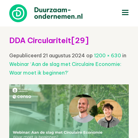
menu
DDA Circulariteit[29]
Gepubliceerd
21 augustus 2024
op
1200 × 630
in
Webinar ‘Aan de slag met Circulaire Economie:
Waar moet ik beginnen?’