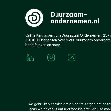
Online Kenniscentrum Duurzaam Ondernemen. 25+ jaa
30.000+ berichten over MVO, duurzaam ondernem
bedrijfsleven en meer.
© 2000-2026 Van der Molen EIS
Colofon
Disclaim
We gebruiken cookies om ervoor te zorgen dat onze w
gaan we er vanuit dat u ermee instemt. We use cookie