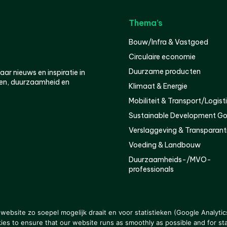
Thema’s
Bouw/Infra & Vastgoed
Circulaire economie
Duurzame producten
r nieuws en inspiratie in
en, duurzaamheid en
Klimaat & Energie
Mobiliteit & Transport/Logist
Sustainable Development Go
Verslaggeving & Transparant
Voeding & Landbouw
Duurzaamheids-/MVO-
professionals
er
Privacy
ebsite zo soepel mogelijk draait en voor statistieken (Google Analytic
s to ensure that our website runs as smoothly as possible and for stat