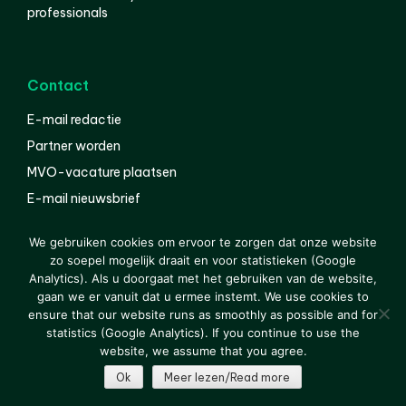
professionals
Contact
E-mail redactie
Partner worden
MVO-vacature plaatsen
E-mail nieuwsbrief
English
We gebruiken cookies om ervoor te zorgen dat onze website
zo soepel mogelijk draait en voor statistieken (Google
Analytics). Als u doorgaat met het gebruiken van de website,
gaan we er vanuit dat u ermee instemt. We use cookies to
© 2000-2026 Van der Molen EIS
Colofon
Disclaimer
ensure that our website runs as smoothly as possible and for
Privacy
statistics (Google Analytics). If you continue to use the
website, we assume that you agree.
Ok
Meer lezen/Read more