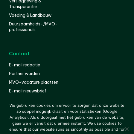
Verslaggeving &
Transparantie
Voeding & Landbouw
Duurzaamheids-/MVO-
professionals
Contact
E-mail redactie
Partner worden
MVO-vacature plaatsen
E-mail nieuwsbrief
English
We gebruiken cookies om ervoor te zorgen dat onze website
zo soepel mogelijk draait en voor statistieken (Google
Analytics). Als u doorgaat met het gebruiken van de website,
gaan we er vanuit dat u ermee instemt. We use cookies to
© 2000-2026 Van der Molen EIS
Colofon
Disclaimer
ensure that our website runs as smoothly as possible and for
Privacy