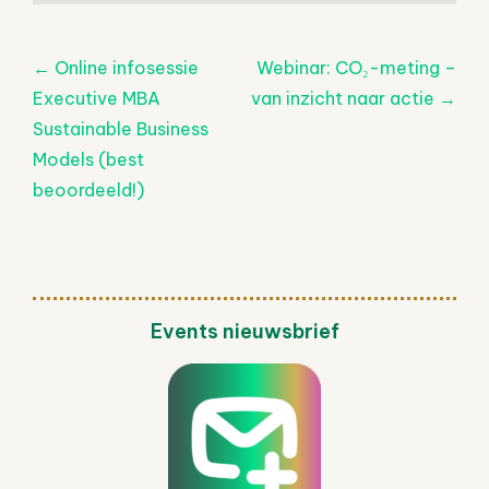
Post
←
Online infosessie
Webinar: CO₂-meting –
navigatie
Executive MBA
van inzicht naar actie
→
Sustainable Business
Models (best
beoordeeld!)
Events nieuwsbrief