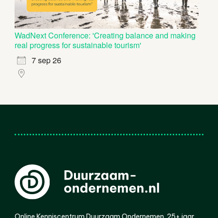
WadNext Conference: 'Creating balance and making
real progress for sustainable tourism'
7 sep 26
Online Kenniscentrum Duurzaam Ondernemen. 25+ jaar