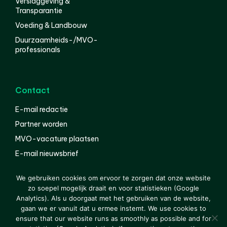
Verslaggeving &
Transparantie
Voeding & Landbouw
Duurzaamheids-/MVO-
professionals
Contact
E-mail redactie
Partner worden
MVO-vacature plaatsen
E-mail nieuwsbrief
English
We gebruiken cookies om ervoor te zorgen dat onze website
zo soepel mogelijk draait en voor statistieken (Google
Analytics). Als u doorgaat met het gebruiken van de website,
gaan we er vanuit dat u ermee instemt. We use cookies to
© 2000-2026 Van der Molen EIS
Colofon
Disclaimer
ensure that our website runs as smoothly as possible and for
Privacy