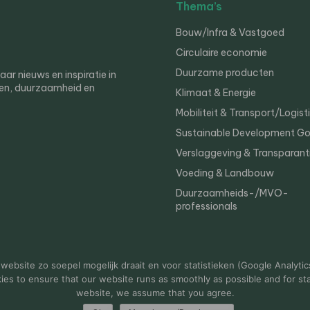
Thema’s
Bouw/Infra & Vastgoed
Circulaire economie
Duurzame producten
r nieuws en inspiratie in
en, duurzaamheid en
Klimaat & Energie
Mobiliteit & Transport/Logist
Sustainable Development Go
Verslaggeving & Transparant
Voeding & Landbouw
Duurzaamheids-/MVO-
professionals
er
Privacy
ebsite zo soepel mogelijk draait en voor statistieken (Google Analytic
s to ensure that our website runs as smoothly as possible and for stat
website, we assume that you agree.