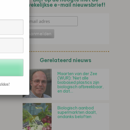
wekelijkse e-mail nieuwsbrief!
Gerelateerd nieuws
Maarten van der Zee
(WUR): 'Niet alle
biobased plastics zijn
elden!
biologisch afbreekbaar,
en dat…
Biologisch aanbod
supermarkten daalt,
ondanks beloften