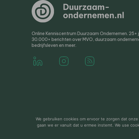
Online Kenniscentrum Duurzaam Ondernemen. 25+ jaa
30.000+ berichten over MVO, duurzaam ondernem
bedrijfsleven en meer.
© 2000-2026 Van der Molen EIS
Colofon
Disclaim
We gebruiken cookies om ervoor te zorgen dat onze w
gaan we er vanuit dat u ermee instemt. We use cookie