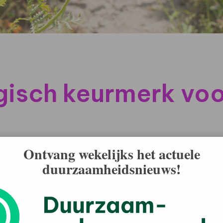
gisch keurmerk vo
Ontvang wekelijks het actuele
duurzaamheidsnieuws!
het Europees biologisch keurmerk voeren. Een primeur:
ertificeerd gemengd boeket uitbrengt. Het Europees
certificeerde producten voldoen aan de EU-regels en
 Alle goedgekeurde biologische producten uit de