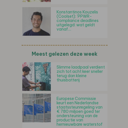
Konstantinos Kouzelis
(Coolset): 'PPWR-
compliance deadlines
uitgelegd: wat geldt
vanaf…
Meest gelezen deze week
Slimme laadpaal verdient
zich tot acht keer sneller
terug dan kleine
thuisbatterij
Europese Commissie
keurt een Nederlandse
staatssteunregeling van
€ 780 miljoen goed ter
ondersteuning van de
productie van
hernieuwbare waterstof