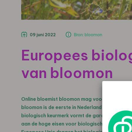
09 juni 2022
Bron: bloomon
Europees biolo
van bloomon
Online bloemist bloomon mag voor de Bio-bos 
bloomon is de eerste in Nederland die een gec
biologisch keurmerk vormt de garantie dat ge
aan de hoge eisen voor biologische productie.