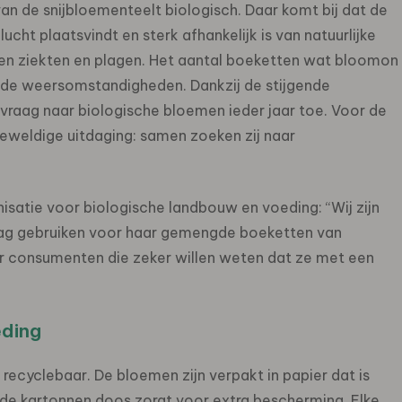
van de snijbloementeelt biologisch. Daar komt bij dat de
cht plaatsvindt en sterk afhankelijk is van natuurlijke
en ziekten en plagen. Het aantal boeketten wat bloomon
an de weersomstandigheden. Dankzij de stijgende
 vraag naar biologische bloemen ieder jaar toe. Voor de
geweldige uitdaging: samen zoeken zij naar
satie voor biologische landbouw en voeding: “Wij zijn
 mag gebruiken voor haar gemengde boeketten van
oor consumenten die zeker willen weten dat ze met een
eding
 recyclebaar. De bloemen zijn verpakt in papier dat is
de kartonnen doos zorgt voor extra bescherming. Elke