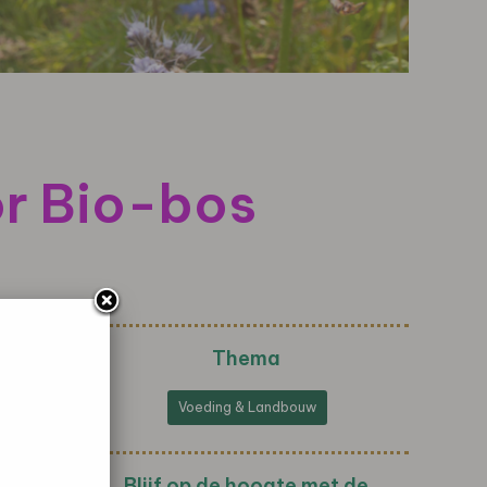
or Bio-bos
Thema
Voeding & Landbouw
Blijf op de hoogte met de