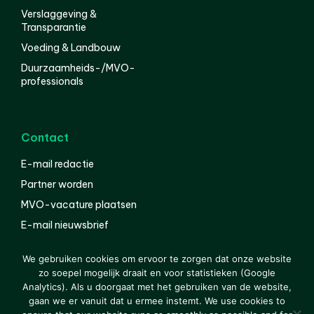
Verslaggeving &
Transparantie
Voeding & Landbouw
Duurzaamheids-/MVO-
professionals
Contact
E-mail redactie
Partner worden
MVO-vacature plaatsen
E-mail nieuwsbrief
English
We gebruiken cookies om ervoor te zorgen dat onze website
zo soepel mogelijk draait en voor statistieken (Google
Analytics). Als u doorgaat met het gebruiken van de website,
gaan we er vanuit dat u ermee instemt. We use cookies to
© 2000-2026 Van der Molen EIS
Colofon
Disclaimer