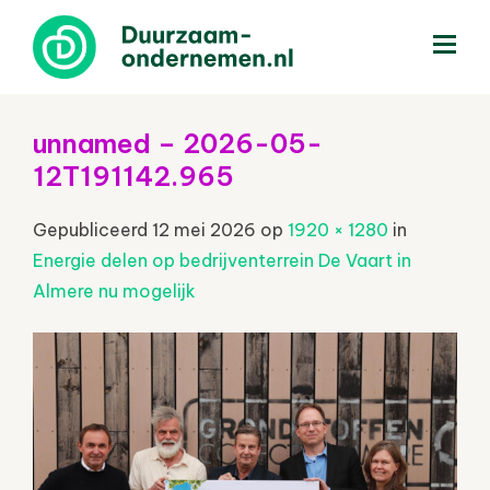
menu
unnamed – 2026-05-
12T191142.965
Gepubliceerd
12 mei 2026
op
1920 × 1280
in
Energie delen op bedrijventerrein De Vaart in
Almere nu mogelijk