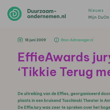
Nieuws
Mijn DuOn
18 juni 2009
Bron: Admanager.nl
EffieAwards ju
‘Tikkie Terug m
De uitreiking van de Effies, georganiseerd doo
plaats in een bruisend Tuschinski Theater in 
De EffieJury was zeer te spreken over het hoge