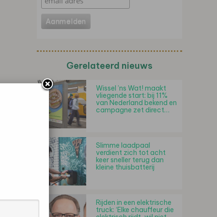
Gerelateerd nieuws
Wissel ’ns Wat! maakt
vliegende start: bij 11%
van Nederland bekend en
campagne zet direct…
Slimme laadpaal
verdient zich tot acht
keer sneller terug dan
kleine thuisbatterij
Rijden in een elektrische
truck: ‘Elke chauffeur die