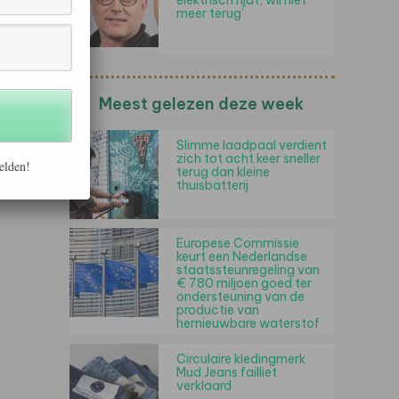
elektrisch rijdt, wil niet
meer terug’
Meest gelezen deze week
Slimme laadpaal verdient
zich tot acht keer sneller
elden!
terug dan kleine
thuisbatterij
Europese Commissie
keurt een Nederlandse
staatssteunregeling van
€ 780 miljoen goed ter
ondersteuning van de
productie van
hernieuwbare waterstof
Circulaire kledingmerk
Mud Jeans failliet
verklaard