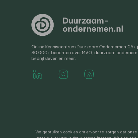
Online Kenniscentrum Duurzaam Ondernemen. 25+ jaa
30.000+ berichten over MVO, duurzaam ondernem
bedrijfsleven en meer.
© 2000-2026 Van der Molen EIS
Colofon
Disclaim
We gebruiken cookies om ervoor te zorgen dat onze w