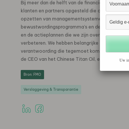
Bij meer dan de helft van de financieringen die 
klanten en partners opgesteld die concrete verb
opzetten van managementsystemen voor de socia
bewustwordingsprogramma’s en de verbetering 
en de actieplannen die we zijn overeengekomen,
verbeteren. We hebben belangrijke stappen kunn
verantwoording die tegemoet komen aan interna
de CEO van het Chinese Titan Oil, een klant van
Uw in
Bron: FMO
Verslaggeving & Transparantie