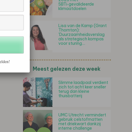
SBTi‑gevalideerde
klimaatdoelen
Lisa van de Kamp (Grant
Thornton):
'Duurzaamheidsverslag
als strategisch kompas
voor sturing…
elden!
Meest gelezen deze week
Slimme laadpaal verdient
zich tot acht keer sneller
terug dan kleine
thuisbatterij
UMC Utrecht vermindert
gebruik celstofmatten
met driekwart dankzij
interne challenge