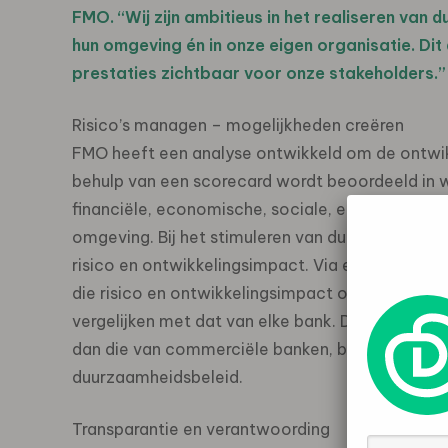
FMO. “Wij zijn ambitieus in het realiseren van 
hun omgeving én in onze eigen organisatie. D
prestaties zichtbaar voor onze stakeholders.”
Risico’s managen – mogelijkheden creëren
FMO heeft een analyse ontwikkeld om de ontwikk
behulp van een scorecard wordt beoordeeld in w
financiële, economische, sociale, ecologische en
omgeving. Bij het stimuleren van duurzame groei
risico en ontwikkelingsimpact. Via een scorec
die risico en ontwikkelingsimpact objectiveert.
vergelijken met dat van elke bank. De ervaring lee
dan die van commerciële banken, beter beheer
duurzaamheidsbeleid.
Transparantie en verantwoording