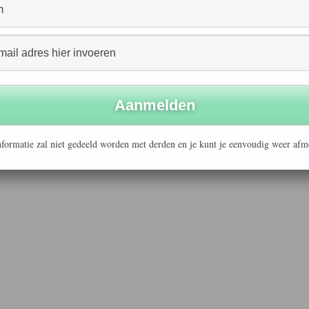
FMO in 2004 heeft verstrekt, zijn er actieplannen met de
eteringen in kaart brengen. Voorbeelden daarvan zijn het
le en milieu dimensies van een bedrijf, HIV/AIDS
van de corporate governance. “De begeleiding van FMO
 helpen ons om de governance van ons bedrijf te
en zetten op het gebied transparantie en
tionale accounting standaarden”, aldus Patrick Wong
 FMO.
formatie zal niet gedeeld worden met derden en je kunt je eenvoudig weer afm