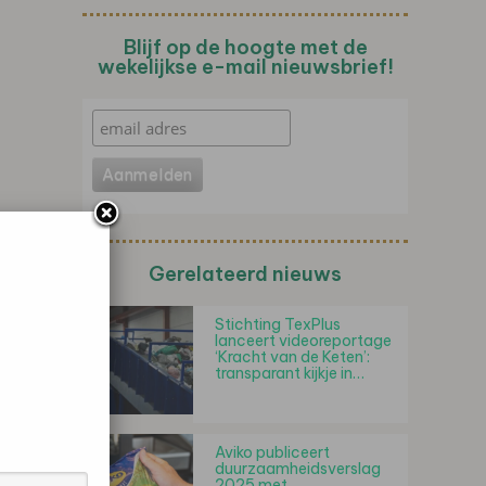
Blijf op de hoogte met de
wekelijkse e-mail nieuwsbrief!
Gerelateerd nieuws
Stichting TexPlus
lanceert videoreportage
‘Kracht van de Keten’:
transparant kijkje in…
Aviko publiceert
duurzaamheidsverslag
2025 met