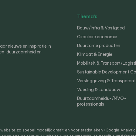
Thema’s
Bouw/Infra & Vastgoed
Circulaire economie
Duurzame producten
r nieuws en inspiratie in
en, duurzaamheid en
Klimaat & Energie
Mobiliteit & Transport/Logist
Sustainable Development Go
Verslaggeving & Transparant
Voeding & Landbouw
Duurzaamheids-/MVO-
professionals
er
Privacy
ebsite zo soepel mogelijk draait en voor statistieken (Google Analytic