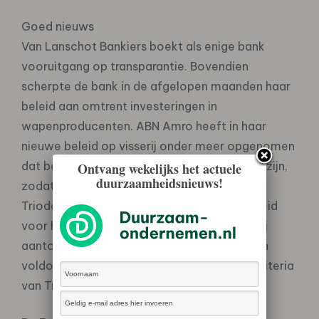
Goed nieuws
Van Lanschot Bankiers boekt als enige bank
vooruitgang op transparantie. Bovendien
scherpte de bank in de afgelopen maanden haar
beleid aan omtrent investeringen in
wapenproducenten. ABN Amro heeft in haar
nieuwe beleid op visserij onder meer opgenomen
dat bedrijven MSC-gecertificeeerd moeten zijn,
Ontvang wekelijks het actuele
duurzaamheidsnieuws!
zodat hier een hogere score is toegekend.
Triodos krijgt een hogere score op haar beleid
voor het lenen aan andere banken, omdat zij
aantoonbaar nagaat of financile instellingen
voldoen aan de algemene duurzaamheidscriteria
van Triodos.