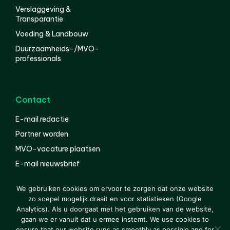
Verslaggeving &
Transparantie
Voeding & Landbouw
Duurzaamheids-/MVO-
professionals
Contact
E-mail redactie
Partner worden
MVO-vacature plaatsen
E-mail nieuwsbrief
English
We gebruiken cookies om ervoor te zorgen dat onze website
zo soepel mogelijk draait en voor statistieken (Google
Analytics). Als u doorgaat met het gebruiken van de website,
gaan we er vanuit dat u ermee instemt. We use cookies to
© 2000-2026 Van der Molen EIS
Colofon
Disclaimer
ensure that our website runs as smoothly as possible and for
Privacy