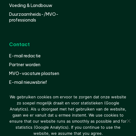
Voeding & Landbouw
Duurzaamheids-/MVO-
professionals
Contact
E-mail redactie
Partner worden
MVO-vacature plaatsen
E-mail nieuwsbrief
English
We gebruiken cookies om ervoor te zorgen dat onze website
zo soepel mogelijk draait en voor statistieken (Google
Analytics). Als u doorgaat met het gebruiken van de website,
gaan we er vanuit dat u ermee instemt. We use cookies to
© 2000-2026 Van der Molen EIS
Colofon
Disclaimer
ensure that our website runs as smoothly as possible and for
Privacy
statistics (Google Analytics). If you continue to use the
website, we assume that you agree.