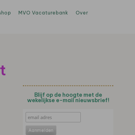
shop
MVO Vacaturebank
Over
t
Blijf op de hoogte met de
wekelijkse e-mail nieuwsbrief!