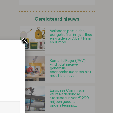
Gerelateerd nieuws
Verboden pesticiden
aangetroffen in rijst, thee
en kruiden bij Albert Heijn
en Jumbo
Kamerlid Raijer (PVV)
vindt dat nieuwe
generatie
economiestudenten niet
moet leren over…
Europese Commissie
keurt Nederlandse
staatssteun van € 290
miljoen goed ter
ondersteuning…