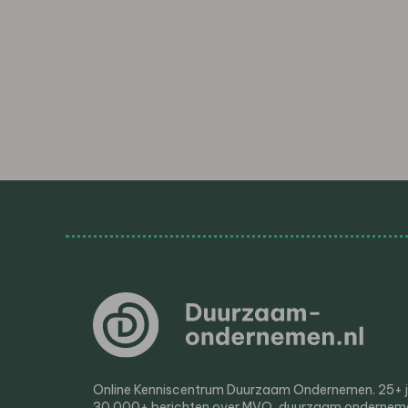
Online Kenniscentrum Duurzaam Ondernemen. 25+ jaa
30.000+ berichten over MVO, duurzaam ondernem