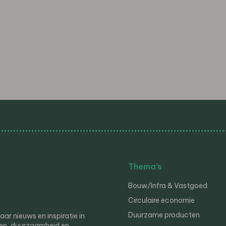
Thema’s
Bouw/Infra & Vastgoed
Circulaire economie
Duurzame producten
r nieuws en inspiratie in
en, duurzaamheid en