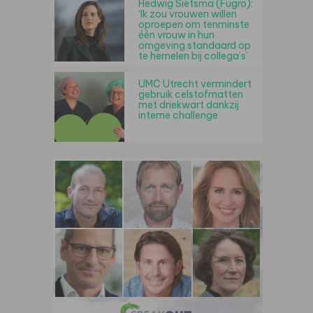
Hedwig Sietsma (Fugro):
‘Ik zou vrouwen willen
oproepen om tenminste
één vrouw in hun
omgeving standaard op
te hemelen bij collega’s’
UMC Utrecht vermindert
gebruik celstofmatten
met driekwart dankzij
interne challenge