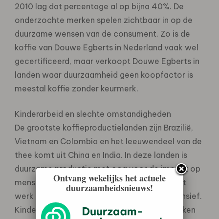
2010 lag dat percentage al op bijna 40%. De
onderzochte merken spelen zichtbaar in op de
duurzame wensen van de consument. Zo is de
koffie van Douwe Egberts in Nederland vaak wel
gecertificeerd, maar verkoopt Douwe Egberts in
landen waar duurzaamheid geen koopfactor is
meestal koffie zonder keurmerk.
Kinderarbeid en slechte omstandigheden
De grootste koffieproductielanden zijn Brazilië,
Vietnam en Colombia en het leeuwendeel van de
thee komt uit China en India. In deze landen is
duurzame productie met oog voor de impact op
Ontvang wekelijks het actuele
mens en milieu nog niet vanzelfsprekend. Het
duurzaamheidsnieuws!
werk op de koffieplantages is zwaar en intensief.
Kinderarbeid komt nog veel voor en het werken