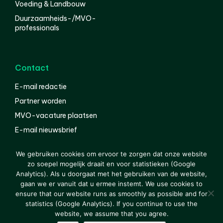
Voeding & Landbouw
Duurzaamheids-/MVO-
professionals
Contact
E-mail redactie
Partner worden
MVO-vacature plaatsen
E-mail nieuwsbrief
English
We gebruiken cookies om ervoor te zorgen dat onze website
zo soepel mogelijk draait en voor statistieken (Google
Analytics). Als u doorgaat met het gebruiken van de website,
gaan we er vanuit dat u ermee instemt. We use cookies to
© 2000-2026 Van der Molen EIS
Colofon
Disclaimer
ensure that our website runs as smoothly as possible and for
Privacy
statistics (Google Analytics). If you continue to use the
website, we assume that you agree.