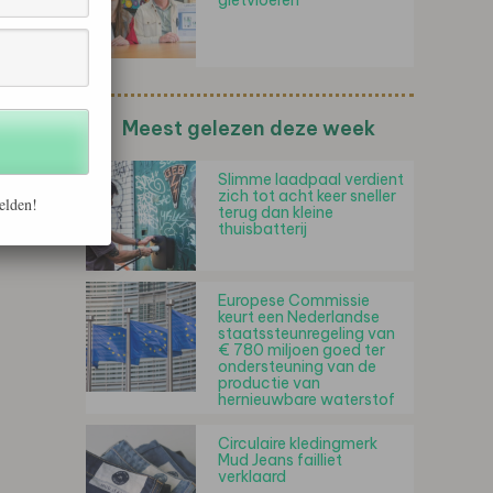
gietvloeren
Meest gelezen deze week
Slimme laadpaal verdient
zich tot acht keer sneller
elden!
terug dan kleine
thuisbatterij
Europese Commissie
keurt een Nederlandse
staatssteunregeling van
€ 780 miljoen goed ter
ondersteuning van de
productie van
hernieuwbare waterstof
Circulaire kledingmerk
Mud Jeans failliet
verklaard