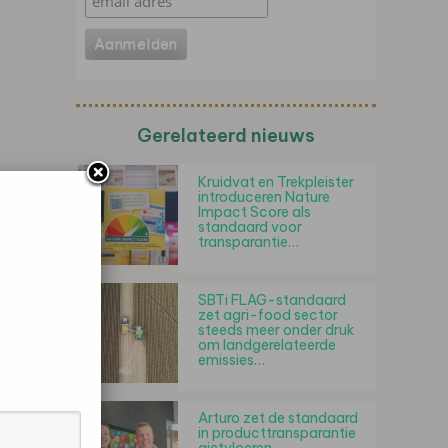
Gerelateerd nieuws
Kruidvat en Trekpleister
introduceren Nature
Impact Score als
standaard voor
transparantie…
SBTi FLAG-standaard
zet agri-food sector
steeds meer onder druk
om landgerelateerde
emissies…
Arturo zet de standaard
in producttransparantie