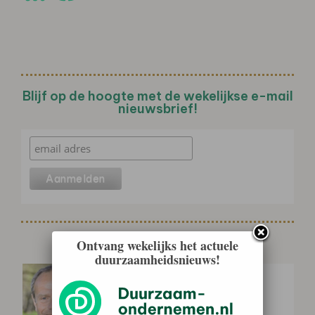
Blijf op de hoogte met de wekelijkse e-mail
nieuwsbrief!
Gerelateerd nieuws
Ontvang wekelijks het actuele
duurzaamheidsnieuws!
Jan Willem Erisman (Universiteit
Leiden): ‘Het principe “de vervuiler
betaalt” biedt…