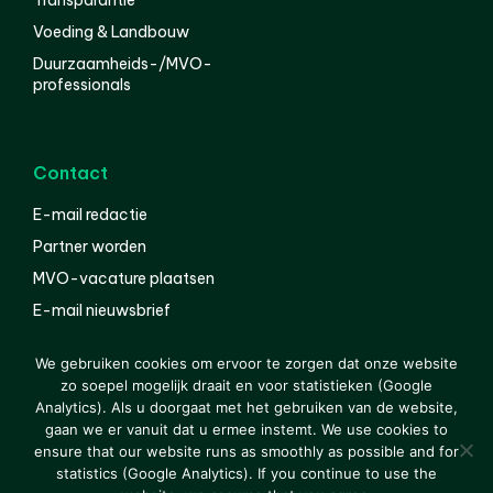
Transparantie
Voeding & Landbouw
Duurzaamheids-/MVO-
professionals
Contact
E-mail redactie
Partner worden
MVO-vacature plaatsen
E-mail nieuwsbrief
English
We gebruiken cookies om ervoor te zorgen dat onze website
zo soepel mogelijk draait en voor statistieken (Google
Analytics). Als u doorgaat met het gebruiken van de website,
gaan we er vanuit dat u ermee instemt. We use cookies to
© 2000-2026 Van der Molen EIS
Colofon
Disclaimer
ensure that our website runs as smoothly as possible and for
Privacy
statistics (Google Analytics). If you continue to use the