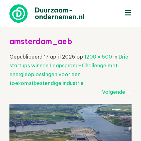
menu
amsterdam_aeb
Gepubliceerd
17 april 2026
op
1200 × 600
in
Drie
startups winnen Leapsprong-Challenge met
energieoplossingen voor een
toekomstbestendige industrie
Volgende
→