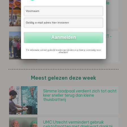
VodafoneZiggo sluit zich aan bij de
Responsible Business Alliance
Sproutfull sluit zich binnen PREDICT-
project aan bij marktleiders in de
ontwikkeling van…
Uw informatie zal niet gedeeld worden met derden en je kunt je eenvoudig weer
afmelden!
Meest gelezen deze week
Slimme laadpaal verdient zich tot acht
keer sneller terug dan kleine
thuisbatterij
UMC Utrecht vermindert gebruik
celstofmatten met driekwart dankzij