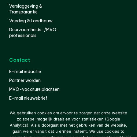
Verslaggeving &
Transparantie
Voeding & Landbouw
Duurzaamheids-/MVO-
professionals
Contact
E-mail redactie
Partner worden
MVO-vacature plaatsen
E-mail nieuwsbrief
English
We gebruiken cookies om ervoor te zorgen dat onze website
zo soepel mogelijk draait en voor statistieken (Google
Analytics). Als u doorgaat met het gebruiken van de website,
gaan we er vanuit dat u ermee instemt. We use cookies to
© 2000-2026 Van der Molen EIS
Colofon
Disclaimer