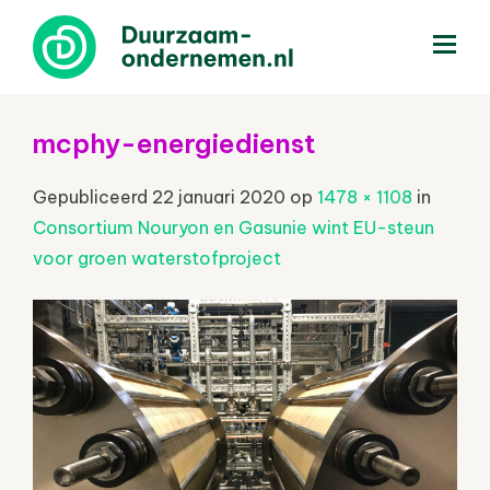
menu
mcphy-energiedienst
Gepubliceerd
22 januari 2020
op
1478 × 1108
in
Consortium Nouryon en Gasunie wint EU-steun
voor groen waterstofproject