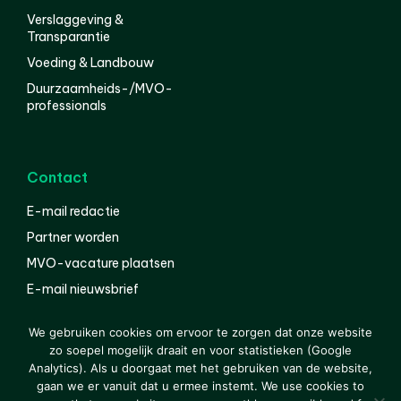
Verslaggeving &
Transparantie
Voeding & Landbouw
Duurzaamheids-/MVO-
professionals
Contact
E-mail redactie
Partner worden
MVO-vacature plaatsen
E-mail nieuwsbrief
English
We gebruiken cookies om ervoor te zorgen dat onze website
zo soepel mogelijk draait en voor statistieken (Google
Analytics). Als u doorgaat met het gebruiken van de website,
gaan we er vanuit dat u ermee instemt. We use cookies to
© 2000-2026 Van der Molen EIS
Colofon
Disclaimer