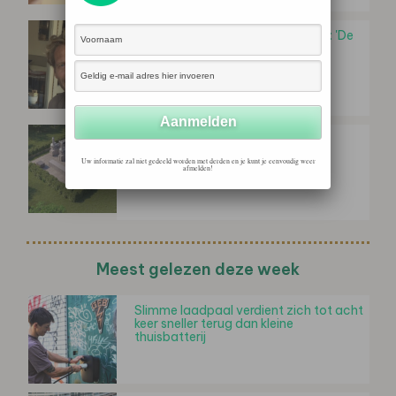
Laurens van de Vijver (MyWheels): 'De
woningbouw wacht op stroom:
netcongestie vraagt om…
Stedin start onderzoek schonere
oplossingen voor pieken op het
Uw informatie zal niet gedeeld worden met derden en je kunt je eenvoudig weer
stroomnet
afmelden!
Meest gelezen deze week
Slimme laadpaal verdient zich tot acht
keer sneller terug dan kleine
thuisbatterij