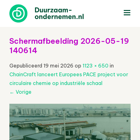
menu
Schermafbeelding 2026-05-19
140614
Gepubliceerd
19 mei 2026
op
1123 × 650
in
ChainCraft lanceert Europees PACE project voor
circulaire chemie op industriële schaal
←
Vorige