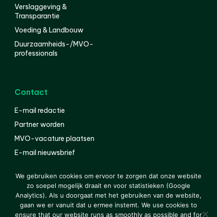
Verslaggeving &
Transparantie
Voeding & Landbouw
Duurzaamheids-/MVO-
professionals
Contact
E-mail redactie
Partner worden
MVO-vacature plaatsen
E-mail nieuwsbrief
English
We gebruiken cookies om ervoor te zorgen dat onze website
zo soepel mogelijk draait en voor statistieken (Google
Analytics). Als u doorgaat met het gebruiken van de website,
gaan we er vanuit dat u ermee instemt. We use cookies to
© 2000-2026 Van der Molen EIS
Colofon
Disclaimer
ensure that our website runs as smoothly as possible and for
Privacy