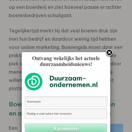
op een boerderij en ziet hoeveel passie er achter
boerenbedrijven schuilgaat.
Tegelijkertijd merkt hij dat veel boeren druk zijn
met hun bedrijf en daardoor weinig tijd hebben
voor online marketing. Boerengids moet daar een
praktische oplossing voor bieden: één centrale
Ontvang wekelijks het actuele
duurzaamheidsnieuws!
plek waar boeren gevonden kunnen worden door
mensen die lokaal willen kopen, een boerderij
willen bezoeken of willen overnachten op het
platteland.
Boerenbedrijven, streekproducten
en activiteiten makkelijker vinden
Een