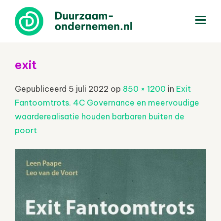
menu
exit
Gepubliceerd
5 juli 2022
op
850 × 1200
in
Exit
Fantoomtrots. 4C Governance en meervoudige
waarderealisatie houden barbaren buiten de
poort