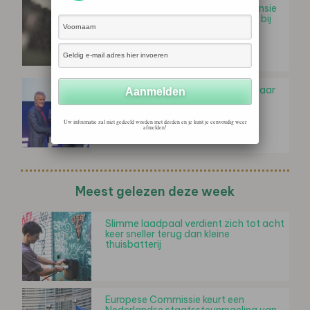
Donald Pols vertrekt bij Milieudefensie
en wordt directeur duurzaamheid bij
Tata Steel
13e editie MVO Manager van het Jaar
verkiezing van start
Uw informatie zal niet gedeeld worden met derden en je kunt je eenvoudig weer
afmelden!
Meest gelezen deze week
Slimme laadpaal verdient zich tot acht
keer sneller terug dan kleine
thuisbatterij
Europese Commissie keurt een
Nederlandse staatssteunregeling van