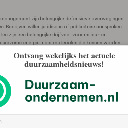
emanagement zijn belangrijke defensieve overwegingen
Bedrijven willen juridische of publicitaire aanspraken
 zijn een belangrijke drijfveer voor milieu- en
r duurzame energie, naar materialen die kunnen worden
oorde herkomst neemt er alleen maar door toe. Deze
Ontvang wekelijks het actuele
belangrijke impulsen blijven zorgen.
duurzaamheidsnieuws!
strategie die tot product- en marktinnovatie kan leiden.
 Toyota Prius. Een ander voorbeeld is Super de Boer, die
derland te willen worden. En dat in een markt waar
vo -agenda voor de toekomst wordt.
te maatschappelijke vraagstuk voor de komende