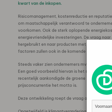
kwart van de inkopen.
Risicomanagement, kostenreductie en reputati
om maatschappelijk verantwoord te ondernemen. 
voorkomen. Ook de sterk oplopende energiekosten
energievriendelijke investeringen. De vraag naa
hergebruikt en naar producten met een verantw
factoren zullen ook in de komende periode voor 
Steeds vaker zien ondernemers mvo ook als een 
Een goed voorbeeld hiervan is het succes van de
recentelijk aankondigde de groene super van Ne
prijsconcurrentie het motto is.
Deze ontwikkeling roept de vraag op wat de m
Ongetwijfeld is klimaatverandering het groots