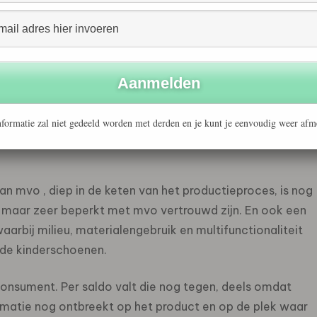
 treffend geïllustreerd door de recente hittegolven,
t. In een recente film vergelijkt Al Gore de mensheid met
aar zeker verhit wordt.
aarde tegen te gaan. Hier ligt een opdracht die
s te hopen dat de samenwerking tussen bedrijven en
formatie zal niet gedeeld worden met derden en je kunt je eenvoudig weer afm
want beide partijen hebben elkaar op dit terrein veel te
n mvo , diep in de keten van het productieproces, is nog
og maar zeer beperkt met mvo vertrouwd zijn. En ook een
arbij milieu, materialengebruik en multifunctionaliteit
 de kinderschoenen.
consument. Per saldo valt die nog tegen, deels omdat
matie nog ontbreekt op het product en op de plek waar