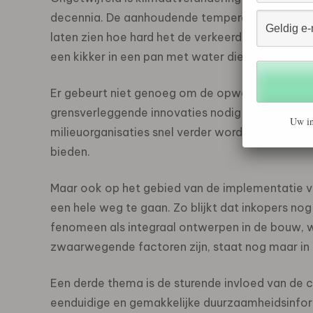
decennia. De aanhoudende temperatuurstijgingen,
laten zien hoe hard het de verkeerde kant uitgaa
een kikker in een pan met water die langzaam m
Er gebeurt niet genoeg om de opwarming van de 
grensverleggende innovaties nodig maakt. Het i
Uw in
milieuorganisaties snel verder wordt uitgebreid, 
bieden.
Maar ook op het gebied van de implementatie va
een hele weg te gaan. Zo blijkt dat inkopers n
fenomeen als integraal ontwerpen in de bouw, wa
zwaarwegende factoren zijn, staat nog maar in
Een derde thema is de sturende invloed van de 
eenduidige en gemakkelijke duurzaamheidsinfor