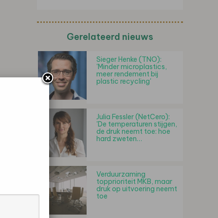
Gerelateerd nieuws
Sieger Henke (TNO):
'Minder microplastics,
meer rendement bij
plastic recycling'
Julia Fessler (NetCero):
'De temperaturen stijgen,
de druk neemt toe: hoe
hard zweten…
Verduurzaming
topprioriteit MKB, maar
druk op uitvoering neemt
toe