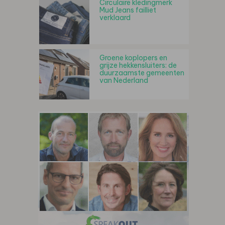
Circulaire kledingmerk
Mud Jeans failliet
verklaard
Groene koplopers en
grijze hekkensluiters: de
duurzaamste gemeenten
van Nederland