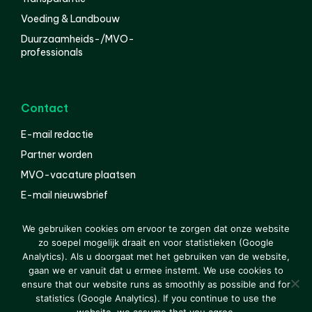
Voeding & Landbouw
Duurzaamheids-/MVO-
professionals
Contact
E-mail redactie
Partner worden
MVO-vacature plaatsen
E-mail nieuwsbrief
English
We gebruiken cookies om ervoor te zorgen dat onze website
zo soepel mogelijk draait en voor statistieken (Google
Analytics). Als u doorgaat met het gebruiken van de website,
gaan we er vanuit dat u ermee instemt. We use cookies to
© 2000-2026 Van der Molen EIS
Colofon
Disclaimer
ensure that our website runs as smoothly as possible and for
Privacy
statistics (Google Analytics). If you continue to use the