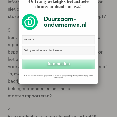
Ontvang wekelijks het actuele
informatie omarmt en het belang hiervan voor
duurzaamheidsnieuws!
niet alleen interne, maar ook externe
stakeholders van ondernemingen onderstreept?
3
Bent u het er mee eens dat de niet-financiële
rapportageverplichting zich niet dient te
beperken tot de risico´s die belangrijk zijn voor
het bedrijf zelf, zoals het Litouwse
voorzitterschap voorstelt in artikel 19, paragraaf
1a, maar dat
Uw informatie zal niet gedeeld worden met derden en je kunt je eenvoudig weer
afmelden!
bedrijven ook over de impact op
belanghebbenden en het milieu
moeten rapporteren?
4
Hoe oordeelt u over de clausule in artikel 19,