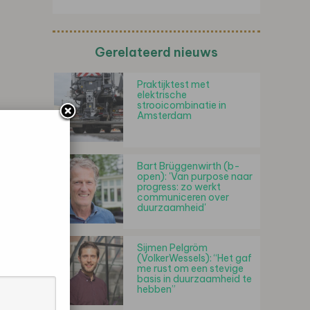
Gerelateerd nieuws
Praktijktest met
elektrische
strooicombinatie in
Amsterdam
Bart Brüggenwirth (b-
open): 'Van purpose naar
progress: zo werkt
communiceren over
duurzaamheid'
Sijmen Pelgröm
(VolkerWessels): “Het gaf
me rust om een stevige
basis in duurzaamheid te
hebben”