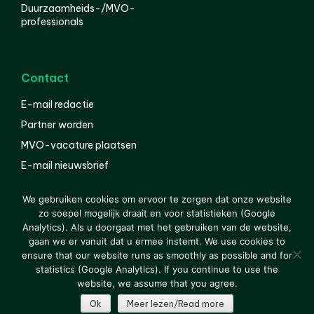
Duurzaamheids-/MVO-
professionals
Contact
E-mail redactie
Partner worden
MVO-vacature plaatsen
E-mail nieuwsbrief
English
We gebruiken cookies om ervoor te zorgen dat onze website
zo soepel mogelijk draait en voor statistieken (Google
Analytics). Als u doorgaat met het gebruiken van de website,
gaan we er vanuit dat u ermee instemt. We use cookies to
© 2000-2026 Van der Molen EIS
Colofon
Disclaimer
ensure that our website runs as smoothly as possible and for
Privacy
statistics (Google Analytics). If you continue to use the
website, we assume that you agree.
Ok
Meer lezen/Read more