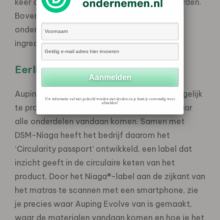
keer op hoogwaardig niveau gerecycled worden.
Bovendien is het een zacht matras dat
ondersteuning biedt en goed ventileert: alle
ingrediënten voor een goede nachtrust.
Eerlijk en transparant
Auping vindt het belangrijk om zo lokaal mogelijk
Uw informatie zal niet gedeeld worden met derden en je kunt je eenvoudig weer
afmelden!
te produceren en transparant te zijn over waar
alle onderdelen vandaan komen. Samen met
DSM-Niaga heeft het bedrijf daarom het
‘Circularity passport’ ontwikkeld, een label dat
inzicht geeft in de circulaire keten van het
product. Door het Niaga®-label aan de zijkant van
het matras te scannen met een smartphone, zie
je precies waar Auping Evolve van is gemaakt,
waar de materialen vandaan komen en hoe je het