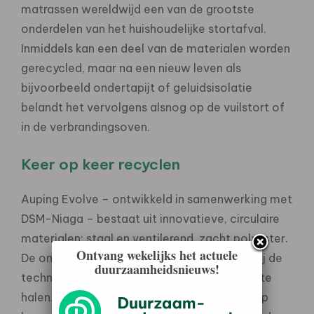
matrassen wereldwijd een van de grootste
onderdelen van het huishoudelijke stortafval.
Inmiddels kan een deel van de materialen worden
gerecycled, maar na een nieuw leven als
bijvoorbeeld ondertapijt of geluidsisolatie
belandt het vervolgens alsnog op de vuilstort of
in de verbrandingsoven.
Keer op keer recyclen
Auping Evolve – ontwikkeld in samenwerking met
DSM-Niaga – bestaat uit innovatieve, circulaire
materialen: staal en ventilerend, zacht polyester.
Ontvang wekelijks het actuele
De onderdelen van Auping Evolve zijn dankzij de
duurzaamheidsnieuws!
technologie van Niaga® makkelijk uit elkaar te
halen. Hierdoor kunnen de materialen keer op