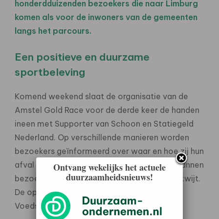
honderdduizenden bezoekers die naar Limburg
komen als voor de inwoners van de gemeenten
langs het parcours.
Een positieve en duurzame
sportbeleving
Komend weekend slaat de organisatie van de
Amstel Gold Race voor de derde keer de handen
ineen met Supporter van Schoon en Statiegeld
Nederland. Op verschillende manieren worden
bezoekers geïnformeerd over waar en hoe zij hun
afval kunnen weggooien. In het blikmobiel kunnen
Ontvang wekelijks het actuele
duurzaamheidsnieuws!
bezoekers hun statiegeldflesjes- en blikjes kwijt.
De opbrengst wordt gedoneerd aan de
Voedselbank.