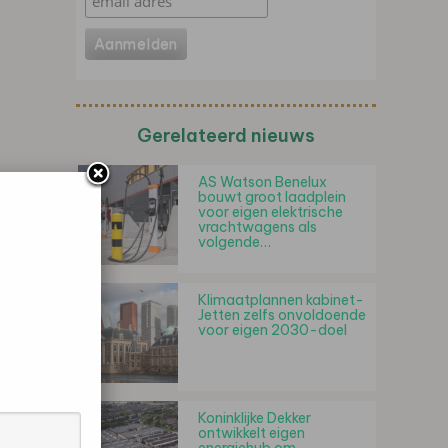
Gerelateerd nieuws
AS Watson Benelux
bouwt groot laadplein
voor eigen elektrische
vrachtwagens als
volgende…
Klimaatplannen kabinet-
Jetten zelfs onvoldoende
voor eigen 2030-doel
Koninklijke Dekker
ontwikkelt eigen