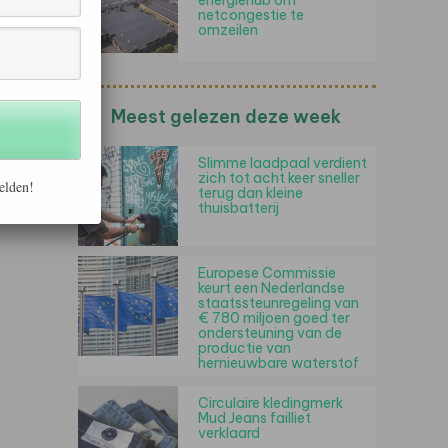
energiehub om
netcongestie te
omzeilen
Meest gelezen deze week
Slimme laadpaal verdient
zich tot acht keer sneller
elden!
terug dan kleine
thuisbatterij
Europese Commissie
keurt een Nederlandse
staatssteunregeling van
€ 780 miljoen goed ter
ondersteuning van de
productie van
hernieuwbare waterstof
Circulaire kledingmerk
Mud Jeans failliet
verklaard