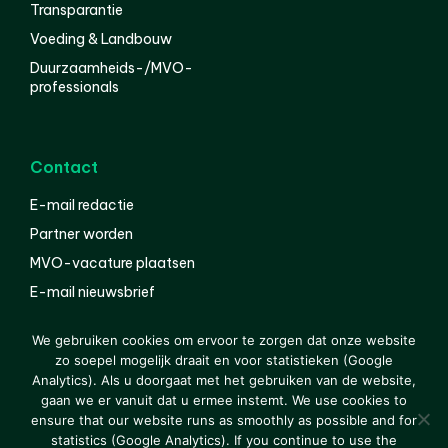
Transparantie
Voeding & Landbouw
Duurzaamheids-/MVO-
professionals
Contact
E-mail redactie
Partner worden
MVO-vacature plaatsen
E-mail nieuwsbrief
English
We gebruiken cookies om ervoor te zorgen dat onze website
zo soepel mogelijk draait en voor statistieken (Google
Analytics). Als u doorgaat met het gebruiken van de website,
gaan we er vanuit dat u ermee instemt. We use cookies to
© 2000-2026 Van der Molen EIS
Colofon
Disclaimer
ensure that our website runs as smoothly as possible and for
Privacy
statistics (Google Analytics). If you continue to use the