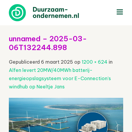
menu
unnamed – 2025-03-
06T132244.898
Gepubliceerd
6 maart 2025
op
1200 × 624
in
Alfen levert 20MW/40MWh batterij-
energieopslagsysteem voor E-Connection’s
windhub op Neeltje Jans