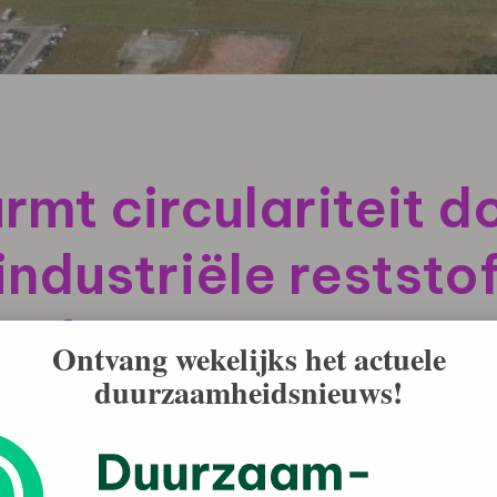
mt circulariteit d
industriële reststo
erf
Ontvang wekelijks het actuele
duurzaamheidsnieuws!
zilië gebruikt als een duurzamere grondstof voor het
 residu dat wordt gegenereerd tijdens de industriële