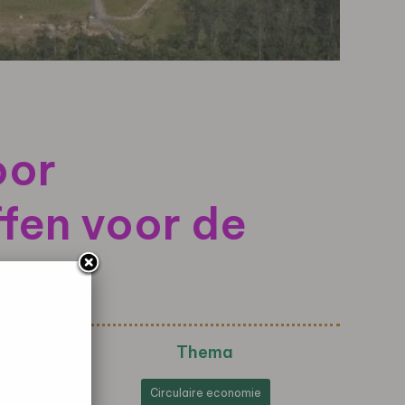
oor
ffen voor de
Thema
Circulaire economie