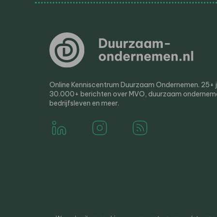
Online Kenniscentrum Duurzaam Ondernemen. 25+ jaa
30.000+ berichten over MVO, duurzaam ondernem
bedrijfsleven en meer.
© 2000-2026 Van der Molen EIS
Colofon
Disclaim