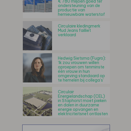
€ 780 miljoen goed ter
ondersteuning van de
productie van
hernieuwbare waterstof
Circulaire kledingmerk
Mud Jeans failliet
verklaard
Hedwig Sietsma (Fugro):
‘Ik zou vrouwen willen
oproepen om tenminste
één vrouw in hun
omgeving standaard op
te hemelen bij collega’s’
Circulair
Energielandschap (CEL)
in Staphorst moet pieken
en dalen in duurzame
energie opvangen en
elektriciteitsnet ontlasten