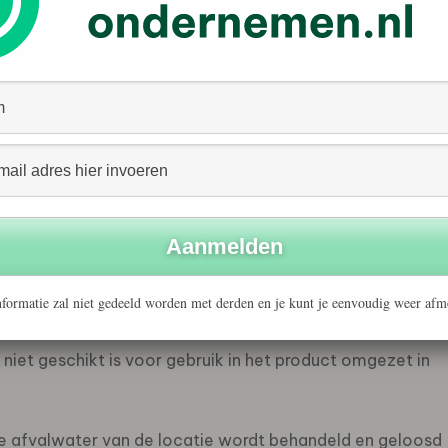
São Paulo, wordt gebruikt voor de productie van Coral
tortplaatsen te elimineren, maar draagt ​​ook bij aan het
ijke rol zal spelen bij het bereiken van onze ambitie van
igen activiteiten tegen 2030”, zegt Wijnand Bruinsma,
 in 2024 droeg het initiatief bij aan de vermindering
de hoeveelheid die bijna 400 auto’s in de loop van een
at na de behandeling van industrieel afvalwater.
formatie zal niet gedeeld worden met derden en je kunt je eenvoudig weer afm
ndelde reststoffen in Mauá (die vrij zijn van sanitair
 Coral Pinta Piso te formuleren. Na het
 niet geschikt is voor gebruik in het product omgezet in
e afvalwater van de locatie wordt behandeld en geloosd