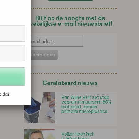
Blijf op de hoogte met de
wekelijkse e-mail nieuwsbrief!
Gerelateerd nieuws
elden!
Van Wijhe Verf zet stap
vooruit in muurverf: 85%
biobased, zonder
primaire microplastics
Volker Hoentsch
(TBAuctions):