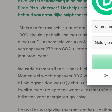
afvalwaterbehandeling in de Mauá-fabriek in 
Pinta Piso-vloerverf. Het helpt niet alleen om s
behoud van natuurlijke hulpbronnen.
“Dit is een fantastisch initiatief dat een belangr
100% circulair gebruik van materialen in onze e
directeur Duurzaamheid van AkzoNobel. “Alleen al
van ongeveer 272 ton CO2-uitstoot – gelijk aan 
jaar produceren.”
Industriële reststoffen zijn het afval dat ontsta
Uw in
Momenteel wordt ongeveer 30% van de totale beha
of biologisch rioolwater) gebruikt om de verflijn
kwaliteitscontroleproces wordt alle reststof die
briketten voor energieterugwinning.
Hoewel de wetgeving toestaat dat het vloeibar