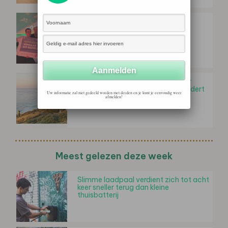
Odin is 'Bio-bedrijf van het Jaar'
Nieuw onderzoek: toerismesector
gebruikt transitietaal, maar verandert
Uw informatie zal niet gedeeld worden met derden en je kunt je eenvoudig weer
nauwelijks
afmelden!
Meest gelezen deze week
Slimme laadpaal verdient zich tot acht
keer sneller terug dan kleine
thuisbatterij